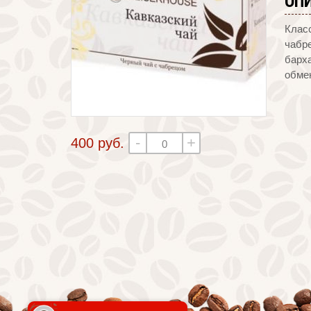
ОП
Класс
чабре
барх
обмен
-
+
400 руб.