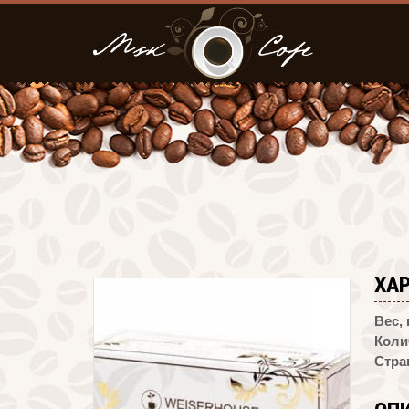
ХА
Вес, к
Коли
Стра