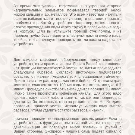
За время эксплуатации кофемашины внутренняя сторона
нагревательных элементов покрывается твердой белой
коркой кальция и др. металлов. Это всем известная накипь, и
если не избавляться от нее регулярно, то она может вызвать
проблемы с работой устройства. Например, может вызвать
плохое прохождения воды через трубку и просачивание воды
из корпуса. Если вы услышите громкий стук помпы, и из
паровой трубки будут вылетать частички накипи вместо пара,
то обязательно следует проверить, нет ли накипи на деталях
устройства.
Для каждого кофейного оборудования, ввиду сложности
устройства, свои правила чистки. Если в Вашей кофемашине
нет функции автоматической чистки, то чистка производится
следующим образом. Согласно инструкции подбирается
средство от накипи (жидкость или специальные таблетки).
Приготавливаем раствор, заливаем в бойлер. Открываем кран
кипятка и сливаем около 100 мл воды в емкость каждые 6-7
минут. Процедура очистки от накипи длится порядка 50 минут.
Нужно также прочистить кофейные каналы. Для этого надо
сделать пару чашек кофе и вылить, так как они непригодны
для питья. Затем открыть кран на режиме «пар». Необходимо
повторить процесс чистки, используя чистую воду вместо
раствора, чтобы удалить остатки раствора и накипи.
причина поломки несвоевременная декольцинацияЕсли в
устройстве есть функция автоматической чистки, то процесс
декальцинации не потребует много времени и усилий с
Вашей стороны. Экспресс - машина сама подает сигнал о