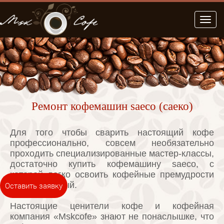
Меню
Ремонт кофемашин saeco (саеко)
Для того чтобы сварить настоящий кофе
профессионально, совсем необязательно
проходить специализированные мастер-классы,
достаточно купить кофемашину saeco, с
которой легко освоить кофейные премудрости
сможет каждый.
Оставить заявку
Настоящие ценители кофе и кофейная
компания «Mskcofe» знают не понаслышке, что